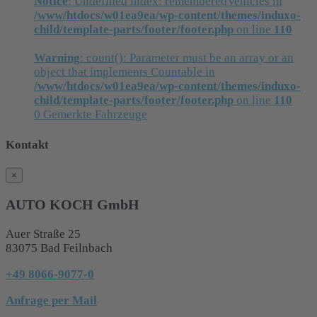
Notice
: Undefined index: rememberedVehicles in
/www/htdocs/w01ea9ea/wp-content/themes/induxo-
child/template-parts/footer/footer.php
on line
110
Warning
: count(): Parameter must be an array or an
object that implements Countable in
/www/htdocs/w01ea9ea/wp-content/themes/induxo-
child/template-parts/footer/footer.php
on line
110
0
Gemerkte Fahrzeuge
Kontakt
×
AUTO KOCH GmbH
Auer Straße 25
83075 Bad Feilnbach
+49 8066-9077-0
Anfrage per Mail