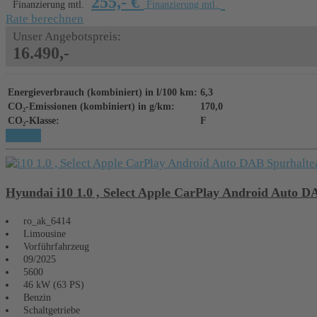
255,- €
Finanzierung mtl.
Finanzierung mtl.
Rate berechnen
Unser Angebotspreis:
16.490,-
Energieverbrauch (kombiniert) in l/100 km:
6,3
CO₂-Emissionen (kombiniert) in g/km:
170,0
CO₂-Klasse:
F
Details
Hyundai i10 1.0 , Select Apple CarPlay Android Auto DA
ro_ak_6414
Limousine
Vorführfahrzeug
09/2025
5600
46 kW (63 PS)
Benzin
Schaltgetriebe