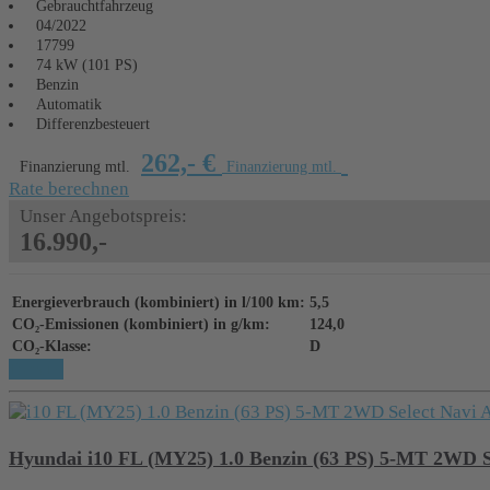
Gebrauchtfahrzeug
04/2022
17799
74 kW (101 PS)
Benzin
Automatik
Differenzbesteuert
262,- €
Finanzierung mtl.
Finanzierung mtl.
Rate berechnen
Unser Angebotspreis:
16.990,-
Energieverbrauch (kombiniert) in l/100 km:
5,5
CO₂-Emissionen (kombiniert) in g/km:
124,0
CO₂-Klasse:
D
Details
Hyundai i10 FL (MY25) 1.0 Benzin (63 PS) 5-MT 2WD S