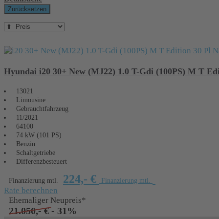
Zurücksetzen
Hyundai i20 30+ New (MJ22) 1.0 T-Gdi (100PS) M T Edi
13021
Limousine
Gebrauchtfahrzeug
11/2021
64100
74 kW (101 PS)
Benzin
Schaltgetriebe
Differenzbesteuert
224,- €
Finanzierung mtl.
Finanzierung mtl.
Rate berechnen
Ehemaliger Neupreis*
21.050,- €
- 31%