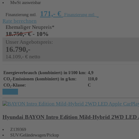
MwSt ausweisbar
171,- €
Finanzierung mtl.
Finanzierung mtl.
Rate berechnen
Ehemaliger Neupreis*
18.750,- €
- 10%
Unser Angebotspreis:
16.790,-
14.109,- € netto
Energieverbrauch (kombiniert) in l/100 km:
4,9
CO₂-Emissionen (kombiniert) in g/km:
110,0
CO₂-Klasse:
C
Details
Hyundai BAYON Intro Edition Mild-Hybrid 2WD LED A
Z139369
SUV/Geländewagen/Pickup