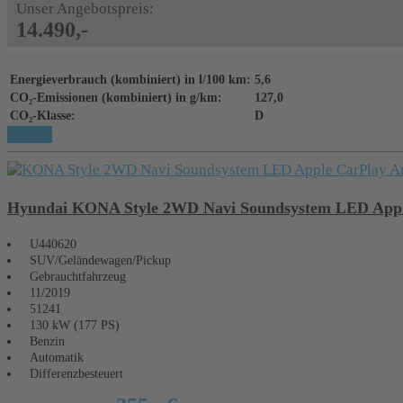
Unser Angebotspreis:
14.490,-
Energieverbrauch (kombiniert) in l/100 km:
5,6
CO₂-Emissionen (kombiniert) in g/km:
127,0
CO₂-Klasse:
D
Details
Hyundai KONA Style 2WD Navi Soundsystem LED Appl
U440620
SUV/Geländewagen/Pickup
Gebrauchtfahrzeug
11/2019
51241
130 kW (177 PS)
Benzin
Automatik
Differenzbesteuert