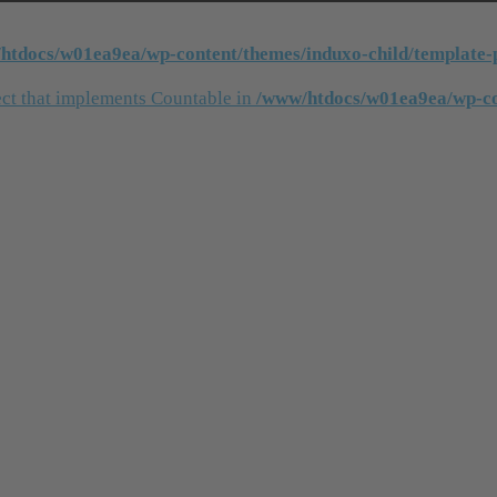
htdocs/w01ea9ea/wp-content/themes/induxo-child/template-p
ject that implements Countable in
/www/htdocs/w01ea9ea/wp-con