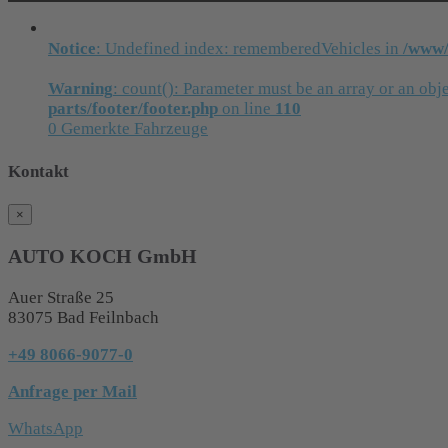
Notice
: Undefined index: rememberedVehicles in
/www/
Warning
: count(): Parameter must be an array or an ob
parts/footer/footer.php
on line
110
0
Gemerkte Fahrzeuge
Kontakt
×
AUTO KOCH GmbH
Auer Straße 25
83075 Bad Feilnbach
+49 8066-9077-0
Anfrage per Mail
WhatsApp