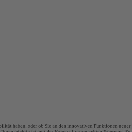
ilität haben, oder ob Sie an den innovativen Funktionen neuer 
 Ihnen wichtig ist, mit der Kamera live am echten Fahrzeug. So