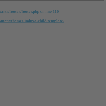
arts/footer/footer.php
on line
110
tent/themes/induxo-child/template-