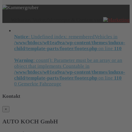
Webseite, Verkaufskonzepte & Content von
Notice
: Undefined index: rememberedVehicles in
/www/htdocs/w01ea9ea/wp-content/themes/induxo-
child/template-parts/footer/footer.php
on line
110
Warning
: count(): Parameter must be an array or an
object that implements Countable in
/www/htdocs/w01ea9ea/wp-content/themes/induxo-
child/template-parts/footer/footer.php
on line
110
0
Gemerkte Fahrzeuge
Kontakt
×
AUTO KOCH GmbH