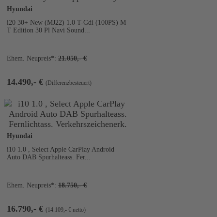
Hyundai
i20 30+ New (MJ22) 1.0 T-Gdi (100PS) M
T Edition 30 Pl Navi Sound...
Ehem. Neupreis*:
21.050,- €
14.490,- €
(Differenzbesteuert)
2
Hyundai
i10 1.0 , Select Apple CarPlay Android
Auto DAB Spurhalteass. Fer...
Ehem. Neupreis*:
18.750,- €
16.790,- €
(14.109,- € netto)