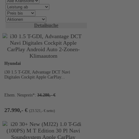
Detailsuche
2
Hyundai
i30 1.5 T-GDI, Advantage DCT Navi
Digitales Cockpit Apple CarPlay...
Ehem. Neupreis*:
34.280,- €
27.990,- €
(23.521,- € netto)
2