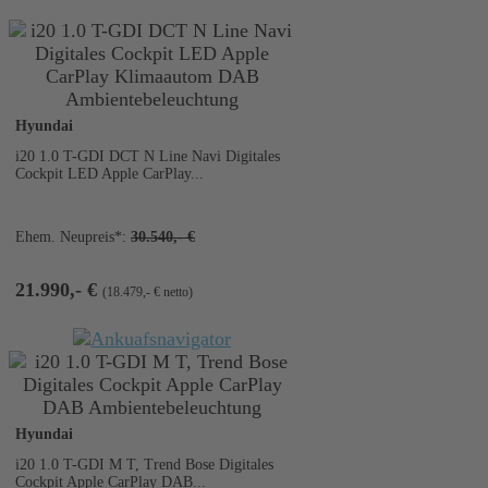
2
Hyundai
i20 1.0 T-GDI DCT N Line Navi Digitales
Cockpit LED Apple CarPlay...
Ehem. Neupreis*:
30.540,- €
21.990,- €
(18.479,- € netto)
2
Hyundai
i20 1.0 T-GDI M T, Trend Bose Digitales
Cockpit Apple CarPlay DAB...