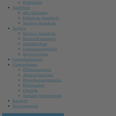
Probefahrt
Angebote
alle Aktionen
Fahrzeug-Angebote
Service-Angebote
Service
Service-Angebote
Serviceleistungen
Zubehörshop
Leistungsportfolio
Servicetermin
Gewerbekunden
Unternehmen
Öffnungszeiten
Ansprechpartner
Bewerbungsformular
Philosophie
Chronik
Soziales Engagement
Karriere
Servicetermin
» Zurück zu den Suchergebnissen