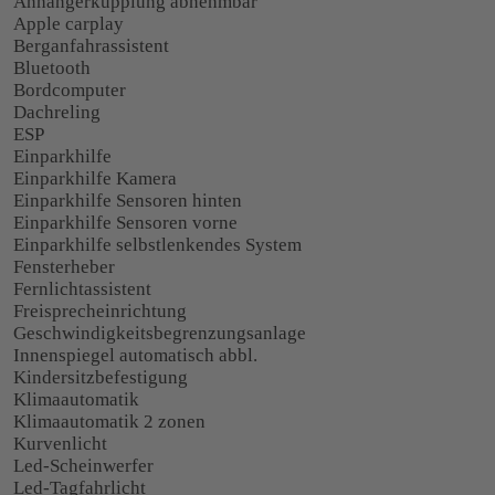
Anhängerkupplung abnehmbar
Apple carplay
Berganfahrassistent
Bluetooth
Bordcomputer
Dachreling
ESP
Einparkhilfe
Einparkhilfe Kamera
Einparkhilfe Sensoren hinten
Einparkhilfe Sensoren vorne
Einparkhilfe selbstlenkendes System
Fensterheber
Fernlichtassistent
Freisprecheinrichtung
Geschwindigkeitsbegrenzungsanlage
Innenspiegel automatisch abbl.
Kindersitzbefestigung
Klimaautomatik
Klimaautomatik 2 zonen
Kurvenlicht
Led-Scheinwerfer
Led-Tagfahrlicht