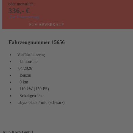
oder monatlich:
336,- €
Zur Finanzierung
SUV-ABVERKAUF
Fahrzeugnummer 15656
Vorführfahrzeug
Limousine
04/2026
Benzin
0 km
110 kW (150 PS)
Schaltgetriebe
abyss black / mic (schwarz)
Fahrzeugstandort
Auto Koch GmbH