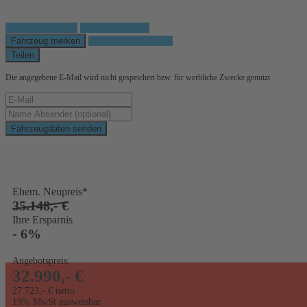
Fahrzeug anfragen
Fahrzeug drucken
Fahrzeug merken
Finanzierungsangebot
Teilen
Die angegebene E-Mail wird nicht gespeichert bzw. für werbliche Zwecke genutzt
Fahrzeugdaten senden
Schnellinformationen
Ehem. Neupreis*
35.148,- €
Ihre Ersparnis
- 6%
Angebotspreis:
32.990,- €
27.723,- € netto
19% MwSt ausweisbar