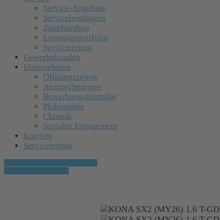
Service-Angebote
Serviceleistungen
Zubehörshop
Leistungsportfolio
Servicetermin
Gewerbekunden
Unternehmen
Öffnungszeiten
Ansprechpartner
Bewerbungsformular
Philosophie
Chronik
Soziales Engagement
Karriere
Servicetermin
» Zurück zu den Suchergebnissen
» Fahrzeug Detailsuche
Hyundai KONA SX2 (MY26) 1.6 T-GDI (15